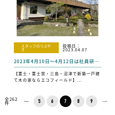
投稿日：
スタッフのつぶや
き
2023.04.07
2023年4月10日〜4月12日は社員研修のため休業日となります
【富士・富士宮・三島・沼津で新築一戸建
て木の家ならエコフィールド】...
全
262
5
6
7
8
9
件