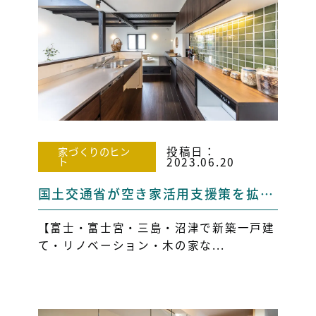
投稿日：
家づくりのヒン
ト
2023.06.20
国土交通省が空き家活用支援策を拡充！費用1/3補助も 【 富士市・三島市・富士宮市・沼津市・長泉町 補助金】
【富士・富士宮・三島・沼津で新築一戸建
て・リノベーション・木の家な...