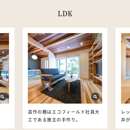
LDK
造作の棚はエコフィールド社員大
レ
工である施主の手作り。
井