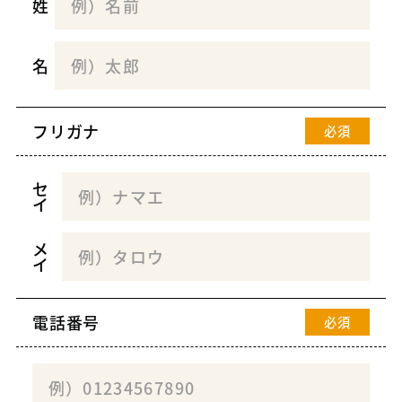
姓
名
フリガナ
必須
セ
イ
メ
イ
電話番号
必須