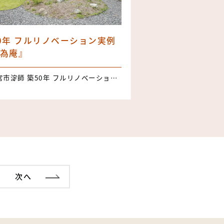
0年 フルリノベーション実例
為庵』
富士宮市淀師 築50年 フルリノベーション実例『無為庵』 3LDK＋WIC 延床面積：104.34㎡（31.57坪）
次へ