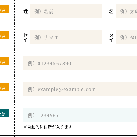
必須
姓
名
セ
メ
必須
イ
イ
必須
必須
任意
自動的に住所が入ります