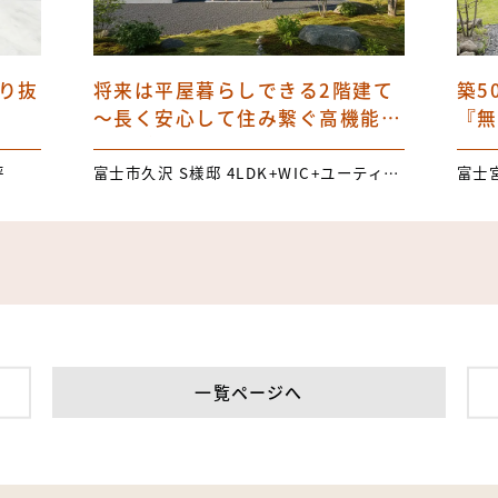
り抜
将来は平屋暮らしできる2階建て
築5
～長く安心して住み繋ぐ高機能パ
『無
ッシブハウス～
坪
富士市久沢 S様邸 4LDK+WIC+ユーティリティスペース 34.75坪
一覧ページへ