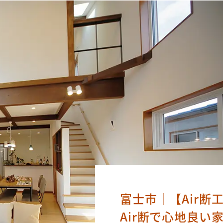
富士市｜【Air断
Air断で心地良い