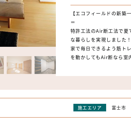
【エコフィールドの新築一戸
＝
特許工法のAir断工法で
な暮らしを実現しました
家で毎日できるよう筋ト
を動かしてもAir断なら
施工エリア
富士市