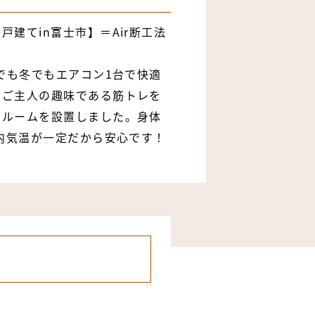
建てin富士市】＝Air断工法
夏でも冬でもエアコン1台で快適
！ご主人の趣味である筋トレを
レルームを設置しました。身体
室内気温が一定だから安心です！