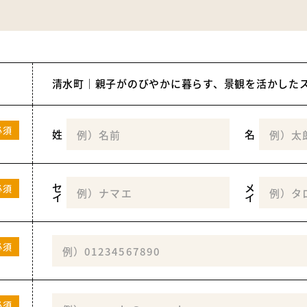
必須
姓
名
セ
メ
必須
イ
イ
必須
必須