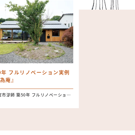
0年 フルリノベーション実例
為庵』
富士宮市淀師 築50年 フルリノベーション実例『無為庵』 3LDK＋WIC 延床面積：104.34㎡（31.57坪）