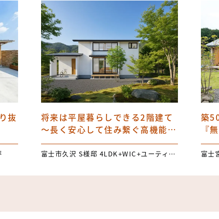
り抜
将来は平屋暮らしできる2階建て
築5
～長く安心して住み繋ぐ高機能パ
『無
ッシブハウス～
坪
富士市久沢 S様邸 4LDK+WIC+ユーティリティスペース 34.75坪