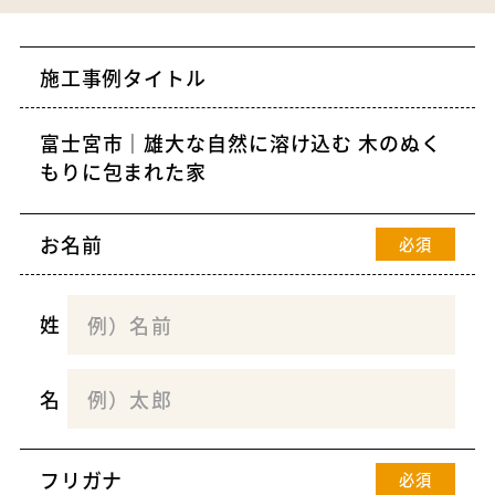
施工事例タイトル
お名前
必須
姓
名
フリガナ
必須