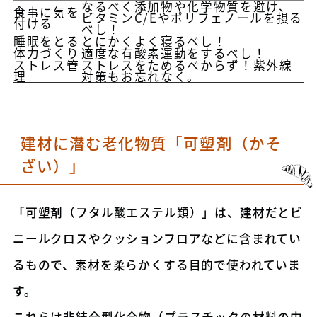
なるべく添加物や化学物質を避け、
食事に気を
ビタミンC/Eやポリフェノールを摂る
付ける
べし！
睡眠をとる
とにかくよく寝るべし！
体力づくり
適度な有酸素運動をするべし！
ストレス管
ストレスをためるべからず！紫外線
理
対策もお忘れなく。
建材に潜む老化物質「可塑剤（かそ
ざい）」
「可塑剤（フタル酸エステル類）」は、建材だとビ
ニールクロスやクッションフロアなどに含まれてい
るもので、素材を柔らかくする目的で使われていま
す。