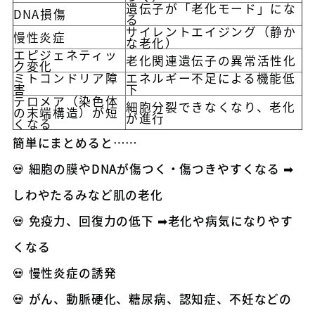
遺伝子が「老化モード」にな
DNA損傷
る
サイレントエイジング（静か
慢性炎症
な老化）
エピジェネティッ
老化関連遺伝子の異常活性化
ク変化
ミトコンドリア障
エネルギー不足による機能低
害
下
テロメア（染色体
細胞分裂できなくなり、老化
の末端構造）が短
が進行
くなる
簡単にまとめると……
💀 細胞の膜やDNAが傷つく・傷つきやすくなる ➡
しわやたるみなど肌の老化
💀 免疫力、回復力の低下 ➡老化や病気になりやす
くなる
💀 慢性炎症の誘発
💀 がん、動脈硬化、糖尿病、認知症、不妊などの