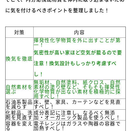
に気を付けるべきポイントを整理しました！
対策
内容
揮発性化学物質を外に出すことが第
一！
気密性が高い家ほど空気が籠るので要
換気を徹底
注意！換気設計もしっかり考慮すべ
し！
無垢材、自然塗料、紙クロス、自然
自然素材を
素材の塗り壁など、そもそも揮発性
選ぶ
化学物質が出ない素材を積極的に採
用すべし！
石油系製品
床、壁、家具、カーテンなどを見直
を減らす
すべし！
化粧品、洗
成分表記に注意し、なるべく無添
剤を見直す
加・オーガニック製品を使うべし！
容器を変え
電子レンジはガラスや陶器の容器で
る
加熱すべし！