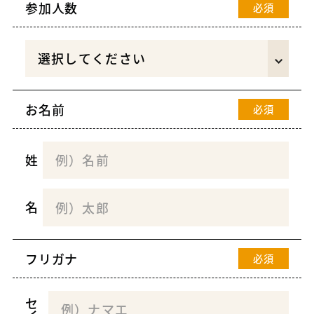
参加人数
必須
お名前
必須
姓
名
フリガナ
必須
セ