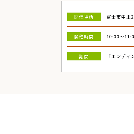
富士市中里2
開催
場所
10:00～11:
開催
時間
『エンディ
期間