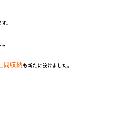
です。
に。
土間収納
も新たに設けました。