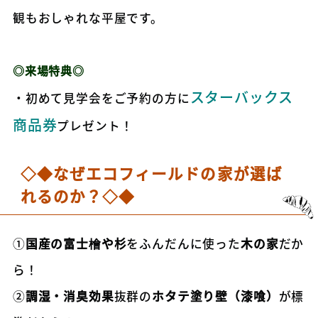
観もおしゃれな平屋です。
◎来場特典◎
スターバックス
・初めて見学会をご予約の方に
商品券
プレゼント！
◇◆なぜエコフィールドの家が選ば
れるのか？◇◆
①
国産の富士檜や杉
をふんだんに使った
木の家
だか
ら！
②
調湿・消臭効果
抜群の
ホタテ塗り壁（漆喰）
が標