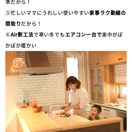
準だから！
③忙しいママにうれしい使いやすい
家事ラク動線の
間取り
だから！
④
Air断工法
で寒い冬でも
エアコン一台で
家中がぽ
かぽか暖かい