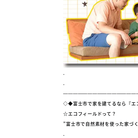
.
.
———————————————
◇◆富士市で家を建てるなら『エ
☆エコフィールドって？
”富士市で自然素材を使った家づ
.