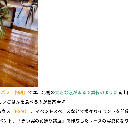
ツパフェ物語』
では、北側の
大きな窓がまるで額縁のように
富士
いごはんを食べるのが最高🍽️💕
ハウス
「Foret」
、イベントスペースなどで様々なイベントを開
イベント、「赤い実の花飾り講座」で作成したリースの写真にな