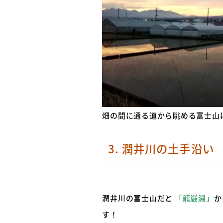
畑の間に通る道から眺める富士山
3. 潤井川の土手沿い
潤井川の富士山だと
「龍巌淵」
か
す！